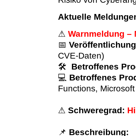
Aktuelle Meldunge
⚠
Warnmeldung – M
📅
Veröffentlichun
CVE-Daten)
🛠
Betroffenes Pro
💻
Betroffenes Pro
Functions, Microsoft
⚠
Schweregrad:
H
📌
Beschreibung: