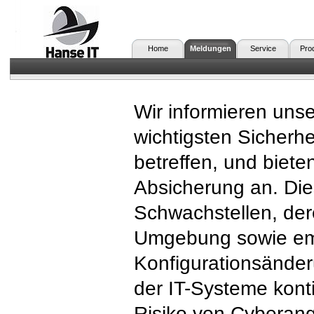
Home
Meldungen
Service
Pro
Wir informieren uns
wichtigsten Sicherhe
betreffen, und biet
Absicherung an. Dies
Schwachstellen, der
Umgebung sowie em
Konfigurationsänderu
der IT-Systeme konti
Risiko von Cyberangr